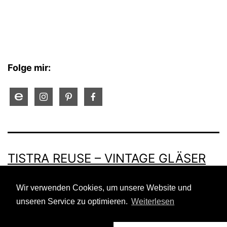
Folge mir:
TISTRA REUSE – VINTAGE GLÄSER
BERLIN
Wir verwenden Cookies, um unsere Website und
unseren Service zu optimieren.
Weiterlesen
Stolz präsentiert von
WordPress
.